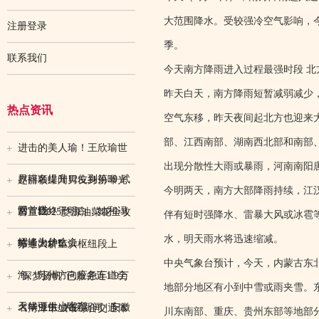
大范围降水。受较强冷空气影响，
注册登录
季。
联系我们
今天南方降雨进入过程最强时段 北
昨天白天，南方降雨短暂减弱减少
热点资讯
空气东移，昨天夜间起北方也迎来大
部、江西南部、湖南西北部和南部
进击的美人瑜！王欣瑜世
出现分散性大雨或暴雨，河南南阳
界排名提升12位到第39 武
赵丽颖绯闻男友身份曝光
今明两天，南方大部降雨持续，江
网首进
后，我终于明白：她和冯
官宣❗️2025婺源油菜花全攻
伴有短时强降水、雷暴大风或冰雹
水，明天雨水将迅速缩减。
绍峰为什么会
略｜出炉❗️
苏通大桥董浜枢纽段上
中央气象台预计，今天，内蒙古东
海、苏州方向应急车道全
“深梦扬帆”已服务近1.9万
地部分地区有小到中雪或雨夹雪。
天候可供小客车
名毕业生_大皖新闻 | 安徽
《菏泽市城市综合交通体
川东南部、重庆、贵州东部等地部